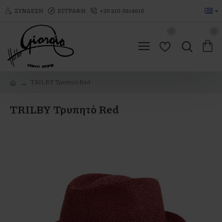
ΣΎΝΔΕΣΗ
ΕΓΓΡΑΦΉ
+30 210-3214510
0
0
TRILBY Τρυπητό Red
TRILBY Τρυπητό Red