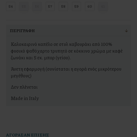
54
55
56
57
58
59
60
61
ΠΕΡΙΓΡΑΦΉ
Καλοκαιρινό καπέλο σε στυλ καβουράκι από 100%
φυσικό ψαθόχαρτο τρυπητό σε κόκκινο χρώμα με καφέ
ζωνάκι και 5 εκ. μπορ (γείσο).
Άνετη εφαρμογή (συνίσταται η αγορά ενός μικρότερου
μεγέθους)
Δεν πλένεται
Made in Italy
AΓΟΡΆΣΑΝ ΕΠΊΣΗΣ