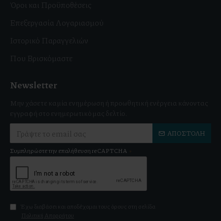
Όροι και Προϋποθέσεις
Επεξεργασία Λογαριασμού
Ιστορικό Παραγγελιών
Που Βρισκόμαστε
Newsletter
Μην χάσετε καμία ενημέρωση ή προωθητική ενέργεια κάνοντας
εγγραφή στο ενημερωτικό μας δελτίο.
ΑΠΟΣΤΟΛΉ
Συμπληρώστε την επαλήθευση reCAPTCHA
Έχω διαβάσει και αποδέχομαι τους όρους στη σελίδα
Πολιτική Απορρήτου