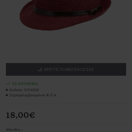
ΒΡΕΊΤΕ ΤΟ ΜΕΓΕΘΌΣ ΣΑΣ
ΣΕ ΑΠΌΘΕΜΑ
Κωδικός:
SU16559
Συμπεριλαμβανομένου Φ.Π.Α.
18,00€
Μέγεθος