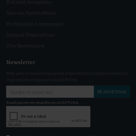
Πολιτική Απορρήτου
Όροι και Προϋποθέσεις
Επεξεργασία Λογαριασμού
Ιστορικό Παραγγελιών
Που Βρισκόμαστε
Newsletter
Μην χάσετε καμία ενημέρωση ή προωθητική ενέργεια κάνοντας
εγγραφή στο ενημερωτικό μας δελτίο.
ΑΠΟΣΤΟΛΉ
Συμπληρώστε την επαλήθευση reCAPTCHA