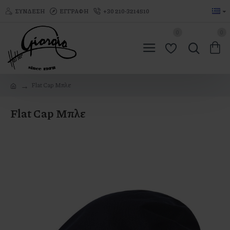
ΣΎΝΔΕΣΗ
ΕΓΓΡΑΦΉ
+30 210-3214510
0
0
Flat Cap Μπλε
Flat Cap Μπλε