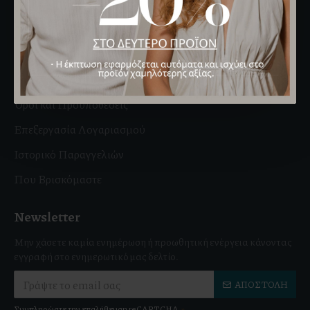
Χρήσιμοι Σύνδεσμοι
Σχετικά με εμάς
Delivery
Πολιτική Απορρήτου
Όροι και Προϋποθέσεις
Επεξεργασία Λογαριασμού
Ιστορικό Παραγγελιών
Που Βρισκόμαστε
Newsletter
Μην χάσετε καμία ενημέρωση ή προωθητική ενέργεια κάνοντας
εγγραφή στο ενημερωτικό μας δελτίο.
ΑΠΟΣΤΟΛΉ
Συμπληρώστε την επαλήθευση reCAPTCHA