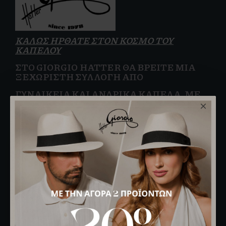
ΚΑΛΩΣ ΗΡΘΑΤΕ ΣΤΟΝ ΚΟΣΜΟ ΤΟΥ
ΚΑΠΕΛΟΥ
ΣΤΟ GIORGIO HATTER ΘΑ ΒΡΕΊΤΕ ΜΙΑ
ΞΕΧΩΡΙΣΤΉ ΣΥΛΛΟΓΉ ΑΠΌ
ΓΥΝΑΙΚΕΊΑ
ΚΑΙ
ΑΝΔΡΙΚΆ ΚΑΠΈΛΑ, ΜΕ
ΣΧΈΔΙΑ ΠΟΥ ΣΥΝΔΥΆΖΟΥΝ
ΠΟΙΌΤΗΤΑ, ΆΝΕΣΗ ΚΑΙ
ΔΙΑΧΡΟΝΙΚΌ
ΣΤΥΛ.
ΑΠΌ ΤΟ 1978, ΣΑΣ ΒΟΗΘΆΜΕ ΝΑ
ΑΝΑΚΑΛΎΨΕΤΕ ΤΟ ΚΑΠΈΛΟ ΠΟΥ
ΤΑΙΡΙΆΖΕΙ ΣΤΗΝ
ΠΡΟΣΩΠΙΚΌΤΗΤΑ ΚΑΙ
ΤΗΝ ΕΜΦΆΝΙΣΗ ΣΑΣ.