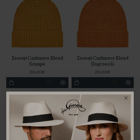
Σκουφί Cashmere Blend
Σκουφί Cashmere Blend
Senape
Πορτοκαλί
20,00€
20,00€