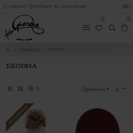
ΣΎΝΔΕΣΗ
ΕΓΓΡΑΦΉ
+30 210-3214510
0
0
ΓΥΝΑΙΚΕΙΑ
ΣΚΟΥΦΙΑ
ΣΚΟΥΦΙΑ
0
OUT OF STOCK