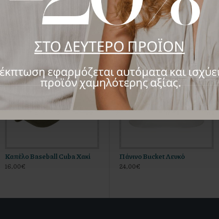
ΜΠΟΡΕΊ ΝΑ ΣΑΣ ΑΡΈΣΕΙ
Καπέλο Baseball Cuba Χακί
Πάνινο Bucket Εκρού
Πάνινο Bucket Λευκό
16,00€
24,00€
24,00€