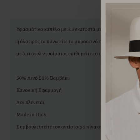
Υφασμάτινο καπέλο με 5.5 εκατοστά μπορ ( γείσο ) το οπο
ή όλο προς τα πάνω είτε το μπροστινό του μέρος μόνο π
με ό,τι στυλ ντυσίματος επιθυμείτε το οποίο θα σας δώσ
50% Λινό 50% Βαμβάκι
Κανονική Εφαρμογή
Δεν πλένεται
Made in Italy
Συμβουλευτείτε τον αντίστοιχο πίνακα για να βρείτε το 