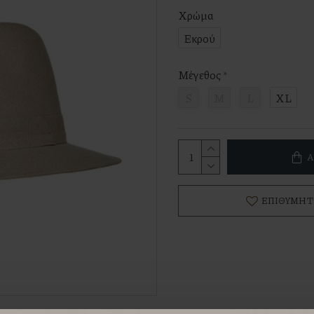
Χρώμα
Εκρού
Μέγεθος
S
M
L
XL
Α
ΕΠΙΘΥΜΗΤ