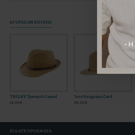
AΓΟΡΆΣΑΝ ΕΠΊΣΗΣ
TRILBY Τρυπητό Camel
Ίντυ Seagrass Cord
Καπέλο Snap Brim Μαύρο
Walker Trilby Coffee Sack
18,00€
38,00€
39,00€
34,00€
ΕΊΔΑΤΕ ΠΡΌΣΦΑΤΑ