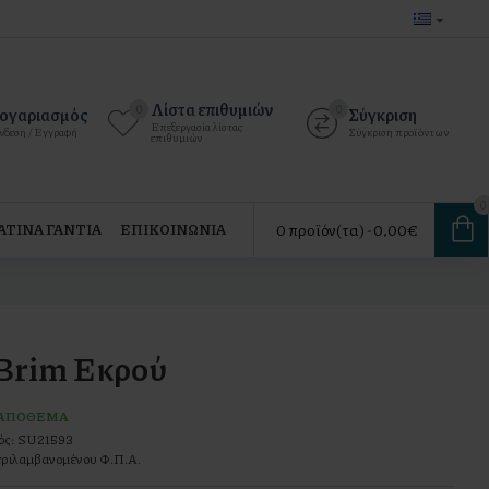
Λίστα επιθυμιών
0
0
ογαριασμός
Σύγκριση
Επεξεργασία λίστας
νδεση / Εγγραφή
Σύγκριση προϊόντων
επιθυμιών
0
0 προϊόν(τα) - 0,00€
ΤΙΝΑ ΓΑΝΤΙΑ
ΕΠΙΚΟΙΝΩΝΙΑ
Brim Εκρού
 ΑΠΌΘΕΜΑ
ός:
SU21593
ριλαμβανομένου Φ.Π.Α.