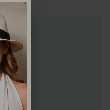
τε όλο προς τα κάτω
ερινή χρήση στη πόλη
ει βαμβακερή φόδρα.