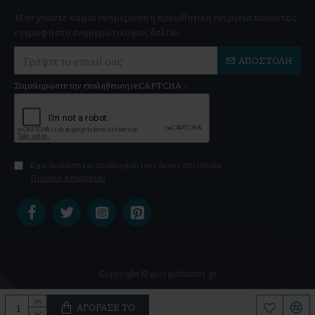
Μην χάσετε καμία ενημέρωση ή προωθητική ενέργεια κάνοντας
εγγραφή στο ενημερωτικό μας δελτίο.
ΑΠΟΣΤΟΛΉ
Συμπληρώστε την επαλήθευση reCAPTCHA
Έχω διαβάσει και αποδέχομαι τους όρους στη σελίδα
Πολιτική Απορρήτου
Copyright © giorgiohatter.gr
ΑΓΌΡΑΣΕ ΤΟ