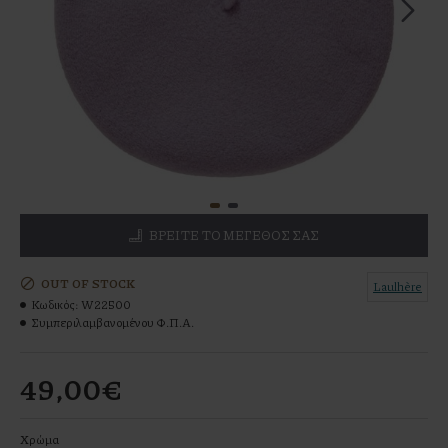
ΒΡΕΊΤΕ ΤΟ ΜΕΓΕΘΌΣ ΣΑΣ
OUT OF STOCK
Laulhère
Κωδικός:
W22500
Συμπεριλαμβανομένου Φ.Π.Α.
49,00€
Χρώμα