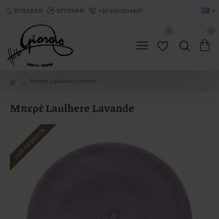
ΣΎΝΔΕΣΗ
ΕΓΓΡΑΦΉ
+30 210-3214510
0
0
Μπερέ Laulhere Lavande
Μπερέ Laulhere Lavande
OUT OF STOCK