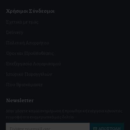
Χρήσιμοι Σύνδεσμοι
Σχετικά με εμάς
Delivery
Πολιτική Απορρήτου
Όροι και Προϋποθέσεις
Επεξεργασία Λογαριασμού
Ιστορικό Παραγγελιών
Που Βρισκόμαστε
Newsletter
Μην χάσετε καμία ενημέρωση ή προωθητική ενέργεια κάνοντας
εγγραφή στο ενημερωτικό μας δελτίο.
ΑΠΟΣΤΟΛΉ