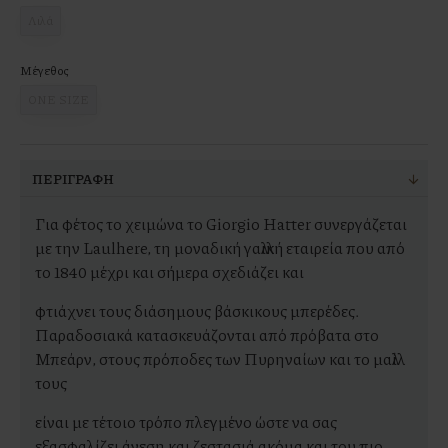
Λιλά
Μέγεθος
ONE SIZE
ΠΕΡΙΓΡΑΦΉ
Για φέτος το χειμώνα το Giorgio Hatter συνεργάζεται
με την Laulhere, τη μοναδική γαλλική εταιρεία που από
το 1840 μέχρι και σήμερα σχεδιάζει και
φτιάχνει τους διάσημους βάσκικους μπερέδες.
Παραδοσιακά κατασκευάζονται από πρόβατα στο
Μπεάρν, στους πρόποδες των Πυρηναίων και το μαλλί
τους
είναι με τέτοιο τρόπο πλεγμένο ώστε να σας
εξασφαλίζει άνεση και ζεστασιά ακόμα και του πιο