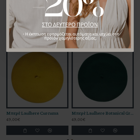
ΜΠΟΡΕΊ ΝΑ ΣΑΣ ΑΡΈΣΕΙ
ΑΠΌ ΤΗΝ ΊΔΙΑ ΜΆΡΚΑ
Μπερέ Laulhere Curcuma
Μπερέ Laulhere Botanical Green
49,00€
49,00€