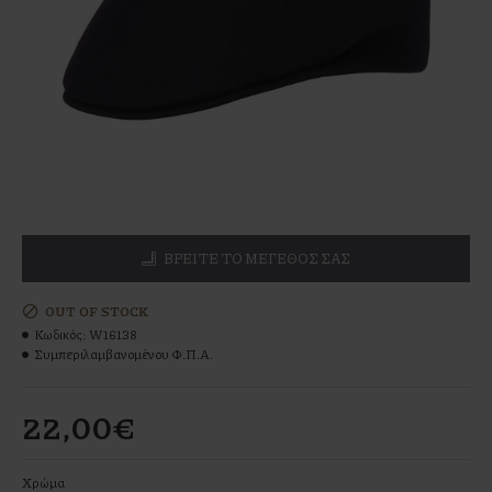
ΒΡΕΊΤΕ ΤΟ ΜΕΓΕΘΌΣ ΣΑΣ
OUT OF STOCK
Κωδικός:
W16138
Συμπεριλαμβανομένου Φ.Π.Α.
22,00€
Χρώμα