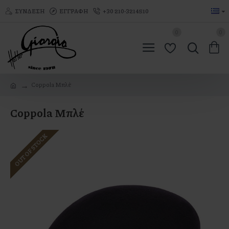
ΣΎΝΔΕΣΗ
ΕΓΓΡΑΦΉ
+30 210-3214510
0
0
Coppola Μπλέ
Coppola Μπλέ
OUT OF STOCK