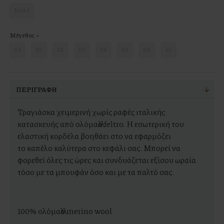
Μπλέ
Μέγεθος
54
55
56
57
58
59
60
61
ΠΕΡΙΓΡΑΦΉ
Τραγιάσκα χειμερινή χωρίς ραφές ιταλικής
κατασκευής από ολόμαλλο feltro. Η εσωτερική του
ελαστική κορδέλα βοηθάει στο να εφαρμόζει
το καπέλο καλύτερα στο κεφάλι σας. Μπορεί να
φορεθεί όλες τις ώρες και συνδυάζεται εξίσου ωραία
τόσο με τα μπουφάν όσο και με τα παλτό σας.
100% ολόμαλλο merino wool