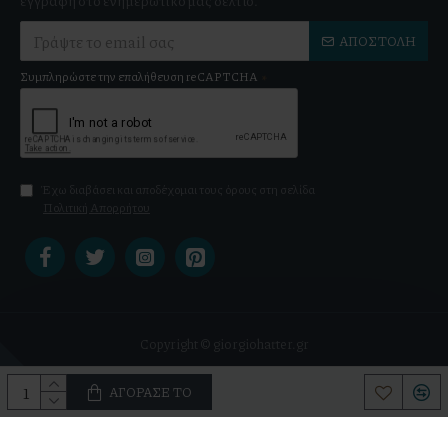
εγγραφή στο ενημερωτικό μας δελτίο.
ΑΠΟΣΤΟΛΉ
Συμπληρώστε την επαλήθευση reCAPTCHA
Έχω διαβάσει και αποδέχομαι τους όρους στη σελίδα
Πολιτική Απορρήτου
Copyright © giorgiohatter.gr
ΑΓΌΡΑΣΕ ΤΟ