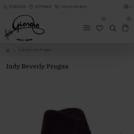
ΣΎΝΔΕΣΗ
ΕΓΓΡΑΦΉ
+30 210-3214510
0
0
Indy Beverly Prugna
Indy Beverly Prugna