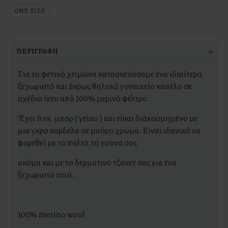
ONE SIZE
ΠΕΡΙΓΡΑΦΉ
Για το φετινό χειμώνα κατασκευάσαμε ένα ιδιαίτερα
ξεχωριστό και άκρως θηλυκό γυναικείο καπέλο σε
σχέδιο ίντυ από 100% μερινό φέλτρο.
Έχει 9 εκ. μπορ ( γείσο ) και είναι διακοσμημένο με
μια γκρο κορδέλα σε μαύρο χρώμα. Είναι ιδανικό να
φορεθεί με το παλτό,τη γούνα σας
ακόμα και με το δερμάτινο τζάκετ σας για ένα
ξεχωριστό στυλ.
100% merino wool