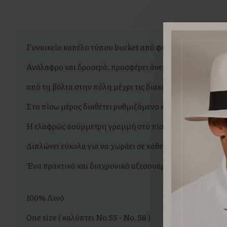
Γυναικείο καπέλο τύπου bucket από φυσικό λινό ύφασμ
Ανάλαφρο και δροσερό, προσφέρει άνεση και προστασία α
από τη βόλτα στην πόλη μέχρι τις διακοπές.
Στο πίσω μέρος διαθέτει ρυθμιζόμενο κορδόνι, το οποίο ε
Η ελαφρώς ασύμμετρη γραμμή στο πίσω μέρος προσθέτει
Διπλώνει εύκολα για να χωράει σε κάθε τσάντα.
Ένα πρακτικό και διαχρονικό αξεσουάρ για τις ζεστές ημ
100% Λινό
One size ( καλύπτει No.55 - No. 58 )