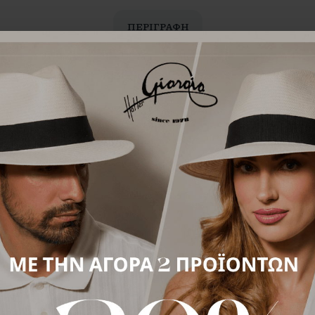
ΠΕΡΙΓΡΑΦΉ
α στο όμορφο μπλε χρώμα.
πό τον ήλιο, ενώ η minimal αισθητική του το καθιστά ιδανικό 
πιτρέπει να σφίγγει και να μικραίνει το νούμερο, για σταθερή κα
 ανεπιτήδευτο χαρακτήρα και φυσική κομψότητα.
έρες του καλοκαιριού.