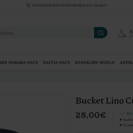
TΗΛΕΦΩΝΙΚΗ ΕΠΙΚΟΙΝΩΝΙΑ 210-3214510
Λ
Σύ
INE PANAMA HATS
RAFFIA HATS
BORSALINO WORLD
ΔΕΡΜΑ
Bucket Lino 
28,00€
ΣΕ
Κωδικ
Συμπε