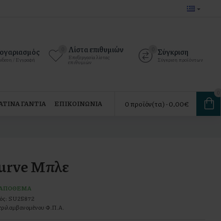
Λίστα επιθυμιών
0
0
ογαριασμός
Σύγκριση
Επεξεργασία λίστας
νδεση / Εγγραφή
Σύγκριση προϊόντων
επιθυμιών
0
0 προϊόν(τα) - 0,00€
ΤΙΝΑ ΓΑΝΤΙΑ
ΕΠΙΚΟΙΝΩΝΙΑ
Curve Μπλε
 ΑΠΌΘΕΜΑ
ός:
SU25872
ριλαμβανομένου Φ.Π.Α.