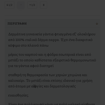
6 1/2
7
7 1/2
8
ΠΕΡΙΓΡΑΦΉ
Δερμάτινα γυναικεία γάντια φτιαγμένα εξ' ολοκλήρου
από 100% ιταλικό δέρμα nappa. Έχει ένα διακριτικό
κόψιμο στο πλαινό πάνω
μέρος του καρπού και η φόδρα εσωτερικά είναι από
μετάξι το οποίο καθίσταται εξαιρετικό θερμομονωτικό
για τα γάντια αφού διατηρεί
σταθερή τη θερμοκρασία των χεριών χειμώνα και
καλοκαίρι. Το μετάξι είναι επίσης ιδανικό για χρήση
από άτομα με αλλεργίες και δερματολογικές
ευαισθησίες.
Είναι ένα πολύ κομψό γάντι με πολύ μαλακή αίσθηση