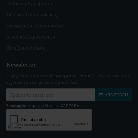
Πολιτική Απορρήτου
Όροι και Προϋποθέσεις
Επεξεργασία Λογαριασμού
Ιστορικό Παραγγελιών
Που Βρισκόμαστε
Newsletter
Μην χάσετε καμία ενημέρωση ή προωθητική ενέργεια κάνοντας
εγγραφή στο ενημερωτικό μας δελτίο.
ΑΠΟΣΤΟΛΉ
Συμπληρώστε την επαλήθευση reCAPTCHA