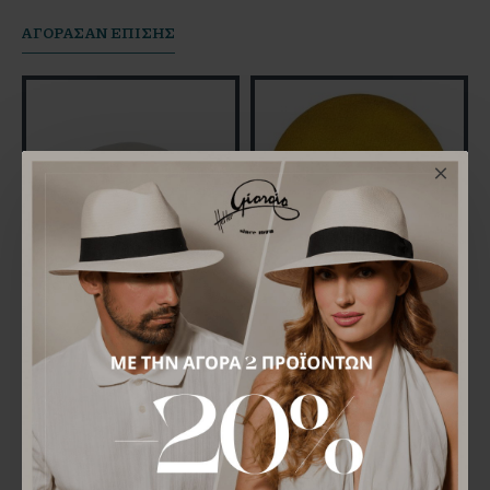
AΓΟΡΆΣΑΝ ΕΠΊΣΗΣ
Boater Hat Feltro Λευκό
Μπερέ Laulhere Curcuma
42,00€
49,00€
ΜΠΟΡΕΊ ΝΑ ΣΑΣ ΑΡΈΣΕΙ