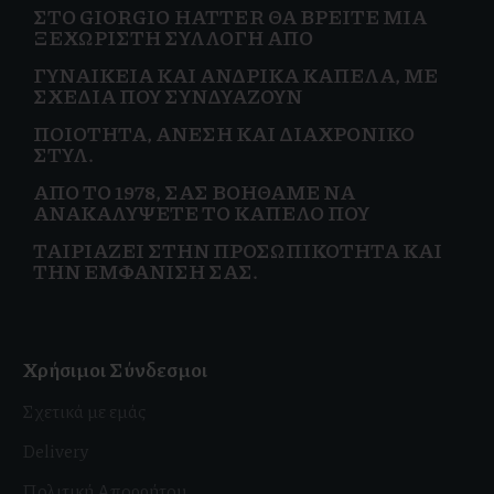
ΣΤΟ GIORGIO HATTER ΘΑ ΒΡΕΊΤΕ ΜΙΑ
ΞΕΧΩΡΙΣΤΉ ΣΥΛΛΟΓΉ ΑΠΌ
ΓΥΝΑΙΚΕΊΑ
ΚΑΙ
ΑΝΔΡΙΚΆ ΚΑΠΈΛΑ, ΜΕ
ΣΧΈΔΙΑ ΠΟΥ ΣΥΝΔΥΆΖΟΥΝ
ΠΟΙΌΤΗΤΑ, ΆΝΕΣΗ ΚΑΙ
ΔΙΑΧΡΟΝΙΚΌ
ΣΤΥΛ.
ΑΠΌ ΤΟ 1978, ΣΑΣ ΒΟΗΘΆΜΕ ΝΑ
ΑΝΑΚΑΛΎΨΕΤΕ ΤΟ ΚΑΠΈΛΟ ΠΟΥ
ΤΑΙΡΙΆΖΕΙ ΣΤΗΝ
ΠΡΟΣΩΠΙΚΌΤΗΤΑ ΚΑΙ
ΤΗΝ ΕΜΦΆΝΙΣΗ ΣΑΣ.
Χρήσιμοι Σύνδεσμοι
Σχετικά με εμάς
Delivery
Πολιτική Απορρήτου