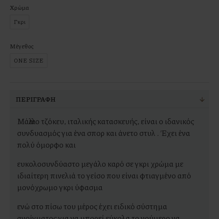
Χρώμα
Γκρι
Μέγεθος
ONE SIZE
ΠΕΡΙΓΡΑΦΉ
Μάλλινο τζόκευ, ιταλικής κατασκευής, είναι ο ιδανικός
συνδυασμός για ένα σπορ και άνετο στυλ . Έχει ένα
πολύ όμορφο και
ευκολοσυνδύαστο μεγάλο καρό σε γκρι χρώμα με
ιδιαίτερη πινελιά το γείσο που είναι φτιαγμένο από
μονόχρωμο γκρι ύφασμα
ενώ στο πίσω του μέρος έχει ειδικό σύστημα
ανοίγματος για να μπορεί εύκολα το νούμερο να