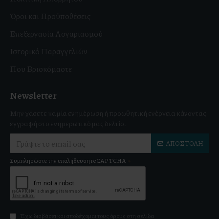
Όροι και Προϋποθέσεις
Επεξεργασία Λογαριασμού
Ιστορικό Παραγγελιών
Που Βρισκόμαστε
Newsletter
Μην χάσετε καμία ενημέρωση ή προωθητική ενέργεια κάνοντας
εγγραφή στο ενημερωτικό μας δελτίο.
ΑΠΟΣΤΟΛΉ
Συμπληρώστε την επαλήθευση reCAPTCHA
Έχω διαβάσει και αποδέχομαι τους όρους στη σελίδα