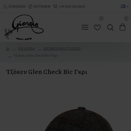
ΣΎΝΔΕΣΗ
ΕΓΓΡΑΦΉ
+30 210-3214510
0
0
ΑΝΔΡΙΚΑ
ΧΕΙΜΕΡΙΝΑ ΤΖΟΚΕΥ
Τζόκευ Glen Check Bic Γκρι
Τζόκευ Glen Check Bic Γκρι