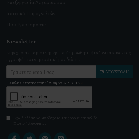
Επεξεργασία Λογαριασμού
Ιστορικό Παραγγελιών
Που Βρισκόμαστε
Newsletter
Μην χάσετε καμία ενημέρωση ή προωθητική ενέργεια κάνοντας
εγγραφή στο ενημερωτικό μας δελτίο.
ΑΠΟΣΤΟΛΉ
Συμπληρώστε την επαλήθευση reCAPTCHA
Έχω διαβάσει και αποδέχομαι τους όρους στη σελίδα
Πολιτική Απορρήτου