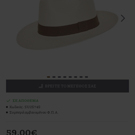
ΒΡΕΊΤΕ ΤΟ ΜΕΓΕΘΌΣ ΣΑΣ
ΣΕ ΑΠΌΘΕΜΑ
Κωδικός:
SU25745
Συμπεριλαμβανομένου Φ.Π.Α.
59,00€