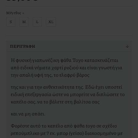
Μέγεθος
S
M
L
XL
ΠΕΡΙΓΡΑΦΉ
Η φυσική γιαπωνέζικη ψάθα Toyo κατασκευάζεται
από ειδικά νήματα χαρτί ρυζιού και είναι γνωστή για
την απαλή υφή της, το ελαφρύ βάρος
της και για την ανθεκτικότητα της. Εδώ έχει υποστεί
ειδική επεξεργασία ώστε να μπορείτε να διπλώσετε το
καπέλο σας, να το βάλετε στη βαλίτσα σας
και να μη σπάει.
Φορέστε αυτό το καπέλο από ψάθα toyo σε σχέδιο
ρεπούμπλικο με 7 εκ. μπορ (γείσο) διακοσμημένο με