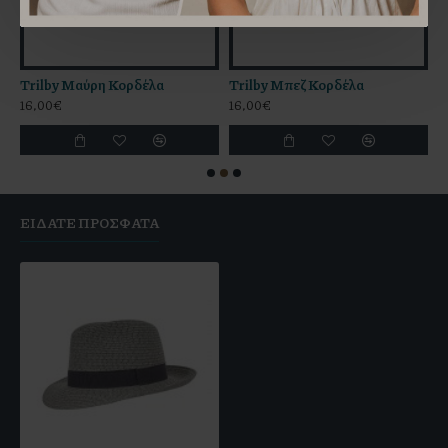
Trilby Μαύρη Κορδέλα
Trilby Μπεζ Κορδέλα
T
16,00€
16,00€
1
ΕΊΔΑΤΕ ΠΡΌΣΦΑΤΑ