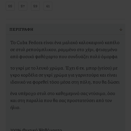
55
57
59
61
ΠΕΡΙΓΡΑΦΉ
Το Cuba Fedora είναι ένα μαλακό καλοκαιρινό καπέλο
σε στυλ ρεπούμπλικου, ραμμένο στο χέρι, φτιαγμένο
από φυσικό ψαθόχαρτο που συνδυάζει πολύ όμορφα
το γκρί με το λευκό χρώμα. Έχει 6 εκ. μπορ (γείσο) με
γκρο κορδέλα σε γκρί χρώμα για γαρνιτούρα και είναι
ιδανικό να φορεθεί τόσο μέσα στη πόλη, που θα δώσει
ένα υπέροχο στυλ στο καθημερινό σας ντύσιμο, όσο
και στη παραλία που θα σας προστατεύσει από τον
ήλιο.
100% Φυσικό Ψαθόχαρτο