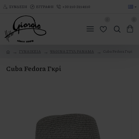
ΣΎΝΔΕΣΗ
ΕΓΓΡΑΦΉ
+30 210-3214510
0
0
ΓΥΝΑΙΚΕΙΑ
ΨΑΘΙΝΑ ΣΤΥΛ PANAMA
Cuba Fedora Γκρί
Cuba Fedora Γκρί