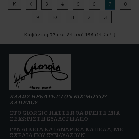
|<
<
3
4
5
6
7
8
9
10
11
>
>|
Εμφάνιση 73 έως 84 από 166 (14 Σελ.)
ΚΑΛΩΣ ΗΡΘΑΤΕ ΣΤΟΝ ΚΟΣΜΟ ΤΟΥ
ΚΑΠΕΛΟΥ
ΣΤΟ GIORGIO HATTER ΘΑ ΒΡΕΊΤΕ ΜΙΑ
ΞΕΧΩΡΙΣΤΉ ΣΥΛΛΟΓΉ ΑΠΌ
ΓΥΝΑΙΚΕΊΑ
ΚΑΙ
ΑΝΔΡΙΚΆ ΚΑΠΈΛΑ, ΜΕ
ΣΧΈΔΙΑ ΠΟΥ ΣΥΝΔΥΆΖΟΥΝ