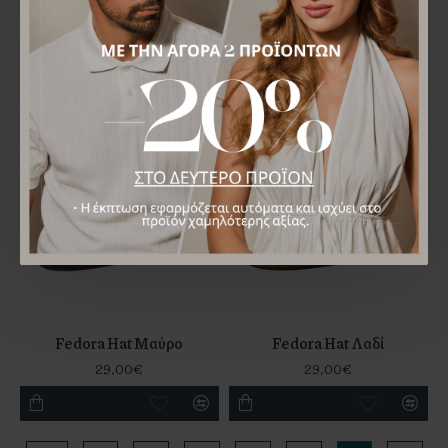
Wool Pork Pie Round
Wool Pork Pie Round Μπεζ
Πράσινο
38,00€
38,00€
Fedora Hat Μαύρο
Fedora Hat Λαδί
29,00€
29,00€