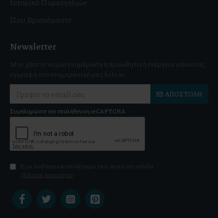
Ιστορικό Παραγγελιών
Που Βρισκόμαστε
Newsletter
Μην χάσετε καμία ενημέρωση ή προωθητική ενέργεια κάνοντας
εγγραφή στο ενημερωτικό μας δελτίο.
ΑΠΟΣΤΟΛΉ
Συμπληρώστε την επαλήθευση reCAPTCHA
Έχω διαβάσει και αποδέχομαι τους όρους στη σελίδα
Πολιτική Απορρήτου