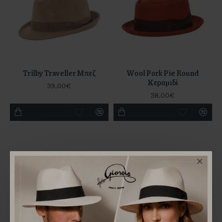
Trilby Traveller Μπεζ
Wool Pork Pie Round
Κεραμιδί
39,00€
38,00€