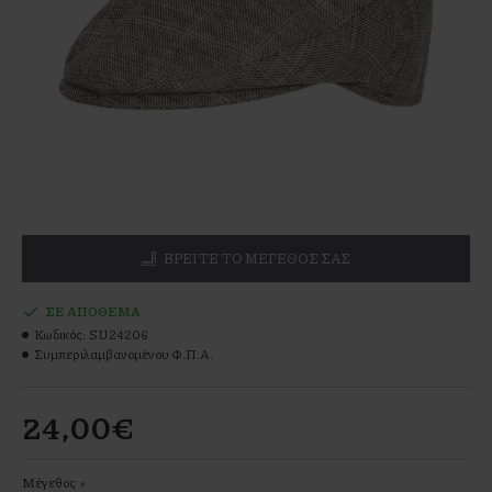
ΒΡΕΊΤΕ ΤΟ ΜΕΓΕΘΌΣ ΣΑΣ
ΣΕ ΑΠΌΘΕΜΑ
Κωδικός:
SU24206
Συμπεριλαμβανομένου Φ.Π.Α.
24,00€
Μέγεθος