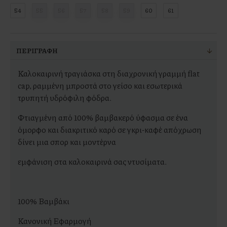
54
55
56
57
58
59
60
61
ΠΕΡΙΓΡΑΦΉ
Καλοκαιρινή τραγιάσκα στη διαχρονική γραμμή flat
cap, ραμμένη μπροστά στο γείσο και εσωτερικά
τρυπητή υδρόφιλη φόδρα.
Φτιαγμένη από 100% βαμβακερό ύφασμα σε ένα
όμορφο και διακριτικό καρό σε γκρι-καφέ απόχρωση
δίνει μια σπορ και μοντέρνα
εμφάνιση στα καλοκαιρινά σας ντυσίματα.
100% Βαμβάκι
Κανονική Εφαρμογή